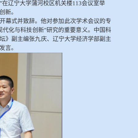
”在
辽宁大学
蒲河校区机关楼
113会议室
举
创新
。
开幕式
并
致辞。他对参加此次学术会议
的专
现代化与科技创新”
研究
的
重要意义。中国科
坛
》
副主编张九庆、辽宁大学经济学部副主
发言。