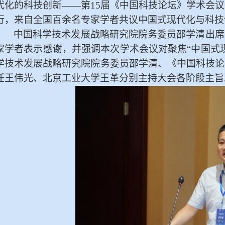
代化的科技
创新
——
第
15届《中国科技论坛》学术会议
行
，
来自
全国
百余名专家学者共议中国式现代化
与
科技
中国科学技术发展战略研究院院务委员
邵学清
出席
家学者
表示感谢，并强调本次学术会议对聚焦
“中国式
学技术发展战略研究院院务委员
邵学清、《
中国科技论
任王伟光、北京工业大学王革分别主持大会各阶段主旨