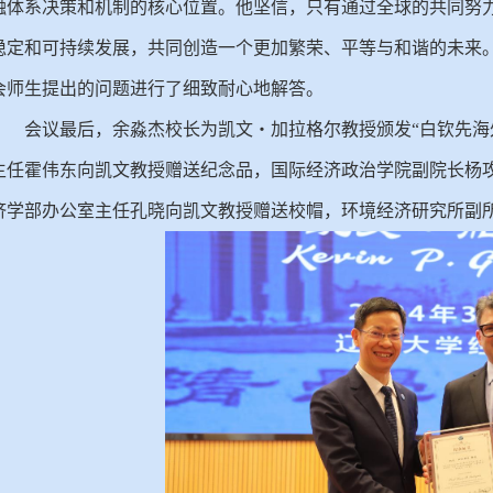
融体系决策和机制的核心位置。他坚信，只有通过全球的共同努
稳定和可持续发展，共同创造一个更加繁荣、平等与和谐的未来
会师生提出的问题进行了细致耐心地解答。
会议最后，余淼杰校长为凯文・加拉格尔教授颁发
“白钦先
主任霍伟东向凯文教授赠送纪念品，国际经济政治学院副院长杨
济学部办公室主任孔晓向凯文教授赠送校帽，环境经济研究所副