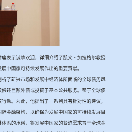
讲座表示诚挚欢迎，详细介绍了凯文・加拉格尔教授
发展中国家可持续发展作出的重要贡献。
剖析了新兴市场和发展中经济体所面临的全球债务风
续偿还巨额外债或投资于基本公共服务。鉴于全球债
取行动。为此，他提出了一系列具有针对性的建议，
国际金融架构，以确保为发展中国家的可持续发展目
林体系的承诺，将发展中国家的紧迫需求置于全球金