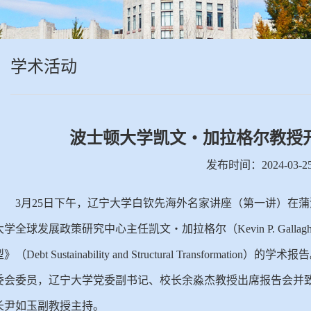
学术活动
波士顿大学凯文・加拉格尔教授
发布时间：2024-03-
3月25日下午，辽宁大学白钦先海外名家讲座（第一讲）在
大学全球发展政策研究中心主任凯文・加拉格尔（Kevin P. Gal
型》（Debt Sustainability and Structural Transfo
委会委员，辽宁大学党委副书记、校长余淼杰教授出席报告会并
长尹如玉副教授主持。