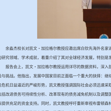
余淼杰校长对凯文・加拉格尔教授应邀出席白钦先海外名家
的研究领域、学术成就，着重介绍了其对全球经济发展，特别是
报告会上，凯文・加拉格尔教授运用详尽的数据资料，深入
险与挑战。他指出，发展中国家目前正面临一个重大的抉择：继
务危机日益逼近的严峻形势，凯文教授强调国际社会必须迅速采
包括改进债务可持续性分析、改革现有的债务减免机制以及调整
标提供充足的资金支持。同时，凯文教授呼吁重新审视布雷顿森