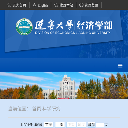
辽大首页
English
收藏本站
管理登录
当前位置：
首页
科学研究
共391条 40/40
首页
上页
下页
尾页
页